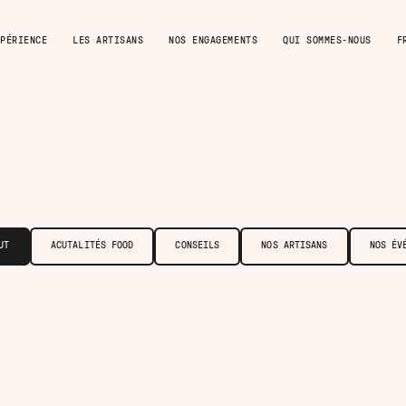
PÉRIENCE
LES ARTISANS
NOS ENGAGEMENTS
QUI SOMMES-NOUS
F
UT
ACUTALITÉS FOOD
CONSEILS
NOS ARTISANS
NOS ÉV